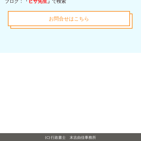
ブログ：
「
ビザ先生
」
で検索
お問合せはこちら
(C) 行政書士 末吉由佳事務所