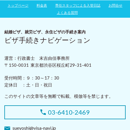
トップページ
料金表
専任スタッフによる入管日誌
お問合せ
よくある質問
結婚ビザ、就労ビザ、永住ビザ
の手続き案内
ビザ手続きナビゲーション
運営：行政書士 末吉由佳事務所
〒150-0031 東京都渋谷区桜丘町29-31-401
受付時間：
９：30～17：30
定休日 ：
土・日・祝日
このサイトの文章等を無断で転載、模倣等を禁じます。
03-6410-2469
sueyoshi@visa-navi.jp