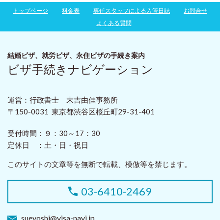
トップページ
料金表
専任スタッフによる入管日誌
お問合せ
よくある質問
結婚ビザ、就労ビザ、永住ビザ
の手続き案内
ビザ手続きナビゲーション
運営：行政書士 末吉由佳事務所
〒150-0031 東京都渋谷区桜丘町29-31-401
受付時間：
９：30～17：30
定休日 ：
土・日・祝日
このサイトの文章等を無断で転載、模倣等を禁じます。
03-6410-2469
sueyoshi@visa-navi.jp